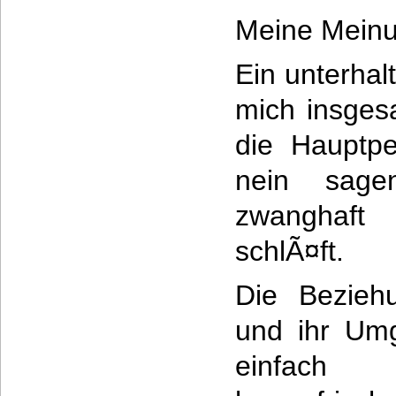
Meine Meinu
Ein unterha
mich insges
die Hauptpe
nein sage
zwanghaft
schlÃ¤ft.
Die Bezieh
und ihr Umg
einfach