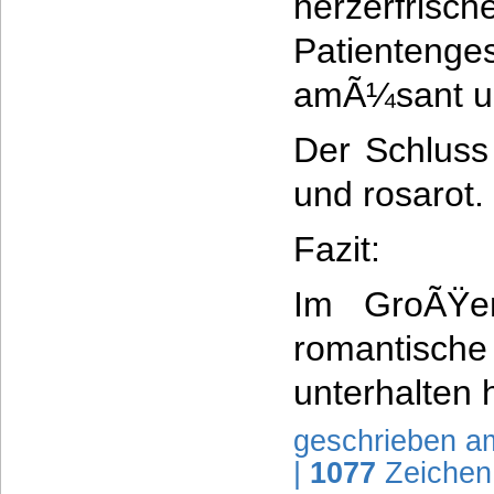
herzerfris
Patiente
amÃ¼sant un
Der Schluss 
und rosarot.
Fazit:
Im GroÃŸe
romantisch
unterhalten 
geschrieben a
|
1077
Zeichen