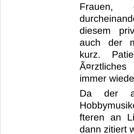
Frauen,
durcheina
diesem pri
auch der m
kurz. Pati
Ã¤rztliche
immer wiede
Da der at
Hobbymusike
fteren an L
dann zitiert