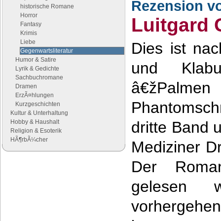
Rezension v
historische Romane
Horror
Luitgard 
Fantasy
Krimis
Liebe
Dies ist na
Gegenwartsliteratur
Humor & Satire
und Klabu
Lyrik & Gedichte
Sachbuchromane
â€žP
Dramen
ErzÃ¤hlungen
Phantomsch
Kurzgeschichten
Kultur & Unterhaltung
Hobby & Haushalt
dritte Band
Religion & Esoterik
HÃ¶rbÃ¼cher
Mediziner Dr
Der Roma
Google Anzeigen
Anzeigen
gelesen 
vorherge