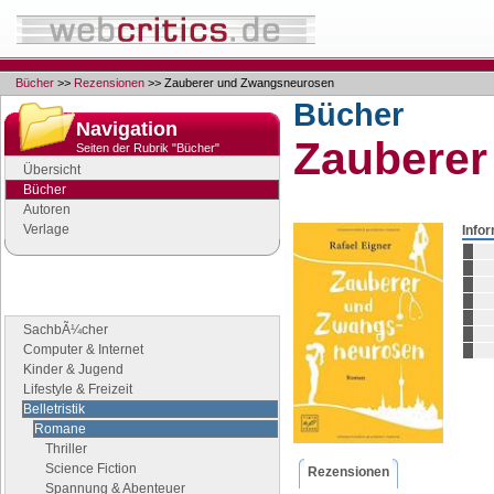
Bücher
>>
Rezensionen
>> Zauberer und Zwangsneurosen
Bücher
Navigation
Zauberer
Seiten der Rubrik "Bücher"
Übersicht
Bücher
Autoren
Verlage
Info
Buchgenres
Stöbern Sie nach Büchern
SachbÃ¼cher
Computer & Internet
Kinder & Jugend
Lifestyle & Freizeit
Belletristik
Romane
Thriller
Science Fiction
Rezensionen
Spannung & Abenteuer