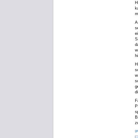
H
k
m
A
s
e
S
d
w
h
H
s
w
s
g
d
F
P
s
B
z
g