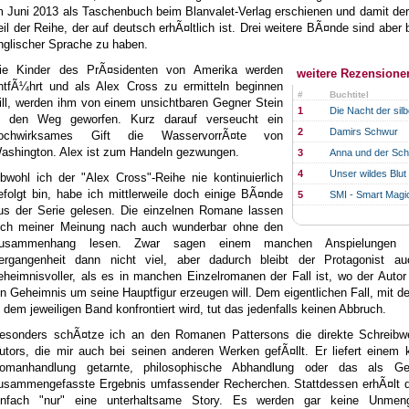
m Juni 2013 als Taschenbuch beim Blanvalet-Verlag erschienen und damit de
eil der Reihe, der auf deutsch erhÃ¤ltlich ist. Drei weitere BÃ¤nde sind aber b
nglischer Sprache zu haben.
ie Kinder des PrÃ¤sidenten von Amerika werden
weitere Rezensione
ntfÃ¼hrt und als Alex Cross zu ermitteln beginnen
#
Buchtitel
ill, werden ihm von einem unsichtbaren Gegner Stein
1
Die Nacht der sil
n den Weg geworfen. Kurz darauf verseucht ein
2
Damirs Schwur
ochwirksames Gift die WasservorrÃ¤te von
ashington. Alex ist zum Handeln gezwungen.
3
Anna und der Sc
4
Unser wildes Blut
bwohl ich der "Alex Cross"-Reihe nie kontinuierlich
efolgt bin, habe ich mittlerweile doch einige BÃ¤nde
5
SMI - Smart Magic
us der Serie gelesen. Die einzelnen Romane lassen
ich meiner Meinung nach auch wunderbar ohne den
usammenhang lesen. Zwar sagen einem manchen Anspielungen 
ergangenheit dann nicht viel, aber dadurch bleibt der Protagonist au
eheimnisvoller, als es in manchen Einzelromanen der Fall ist, wo der Auto
in Geheimnis um seine Hauptfigur erzeugen will. Dem eigentlichen Fall, mit 
n dem jeweiligen Band konfrontiert wird, tut das jedenfalls keinen Abbruch.
esonders schÃ¤tze ich an den Romanen Pattersons die direkte Schreibw
utors, die mir auch bei seinen anderen Werken gefÃ¤llt. Er liefert einem 
omanhandlung getarnte, philosophische Abhandlung oder das als Ge
usammengefasste Ergebnis umfassender Recherchen. Stattdessen erhÃ¤lt d
infach "nur" eine unterhaltsame Story. Es werden gar keine Unme