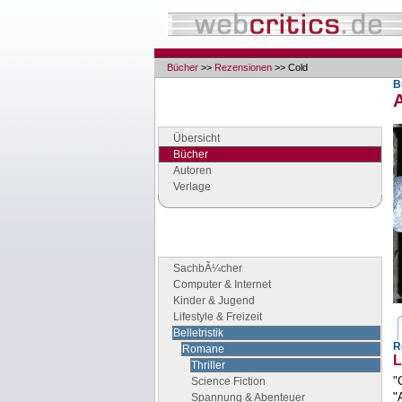
Bücher
>>
Rezensionen
>> Cold
B
A
Navigation
Seiten der Rubrik "Bücher"
Übersicht
Bücher
Autoren
Verlage
Buchgenres
Stöbern Sie nach Büchern
SachbÃ¼cher
Computer & Internet
Kinder & Jugend
Lifestyle & Freizeit
Belletristik
R
Romane
L
Thriller
"
Science Fiction
"
Spannung & Abenteuer