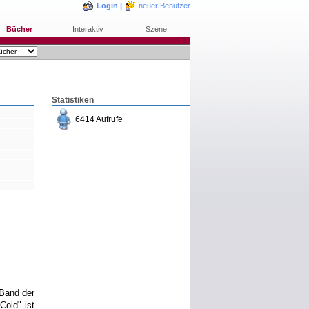
Login
|
neuer Benutzer
Bücher
Interaktiv
Szene
Statistiken
6414 Aufrufe
bestellen
merken
rezensieren
 Band der
Cold" ist