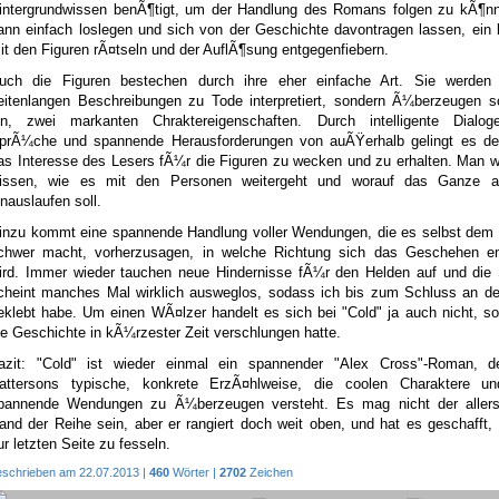
intergrundwissen benÃ¶tigt, um der Handlung des Romans folgen zu kÃ¶n
ann einfach loslegen und sich von der Geschichte davontragen lassen, ein
it den Figuren rÃ¤tseln und der AuflÃ¶sung entgegenfiebern.
uch die Figuren bestechen durch ihre eher einfache Art. Sie werden 
eitenlangen Beschreibungen zu Tode interpretiert, sondern Ã¼berzeugen s
in, zwei markanten Chraktereigenschaften. Durch intelligente Dialog
prÃ¼che und spannende Herausforderungen von auÃŸerhalb gelingt es de
as Interesse des Lesers fÃ¼r die Figuren zu wecken und zu erhalten. Man w
issen, wie es mit den Personen weitergeht und worauf das Ganze 
inauslaufen soll.
inzu kommt eine spannende Handlung voller Wendungen, die es selbst dem V
chwer macht, vorherzusagen, in welche Richtung sich das Geschehen en
ird. Immer wieder tauchen neue Hindernisse fÃ¼r den Helden auf und die S
cheint manches Mal wirklich ausweglos, sodass ich bis zum Schluss an de
eklebt habe. Um einen WÃ¤lzer handelt es sich bei "Cold" ja auch nicht, s
ie Geschichte in kÃ¼rzester Zeit verschlungen hatte.
azit: "Cold" ist wieder einmal ein spannender "Alex Cross"-Roman, d
attersons typische, konkrete ErzÃ¤hlweise, die coolen Charaktere un
pannende Wendungen zu Ã¼berzeugen versteht. Es mag nicht der allers
and der Reihe sein, aber er rangiert doch weit oben, und hat es geschafft,
ur letzten Seite zu fesseln.
eschrieben am 22.07.2013 |
460
Wörter |
2702
Zeichen