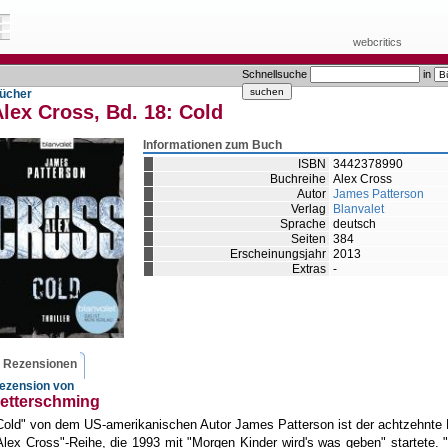
webcritics
Schnellsuche
in
ücher
lex Cross, Bd. 18:
Cold
Informationen zum Buch
ISBN
3442378990
Buchreihe
Alex Cross
Autor
James Patterson
Verlag
Blanvalet
Sprache
deutsch
Seiten
384
Erscheinungsjahr
2013
Extras
-
Rezensionen
ezension von
etterschming
Cold" von dem US-amerikanischen Autor James Patterson ist der achtzehnte
Alex Cross"-Reihe, die 1993 mit "Morgen Kinder wird's was geben" startete. "