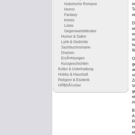
i
historische Romane
T
Horror
e
Fantasy
Krimis
D
Liebe
e
Gegenwartsliteratur
w
Humor & Satire
i
Lyrik & Gedichte
h
Sachbuchromane
W
Dramen
ErzÃ¤hlungen
O
Kurzgeschichten
g
Kultur & Unterhaltung
a
Hobby & Haushalt
s
Religion & Esoterik
Z
HÃ¶rbÃ¼cher
V
g
e
Google Anzeigen
i
Anzeigen
B
A
R
z
e