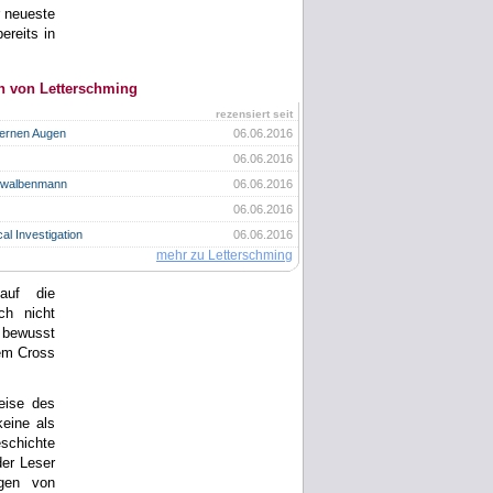
r neueste
ereits in
n von Letterschming
rezensiert seit
bernen Augen
06.06.2016
06.06.2016
hwalbenmann
06.06.2016
06.06.2016
al Investigation
06.06.2016
mehr zu Letterschming
auf die
ch nicht
r bewusst
dem Cross
eise des
keine als
schichte
er Leser
ngen von