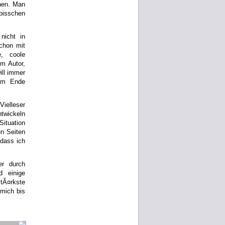
nen. Man
 bisschen
nicht in
chon mit
e, coole
m Autor,
ill immer
am Ende
ielleser
twickeln
ituation
n Seiten
odass ich
er durch
d einige
tÃ¤rkste
 mich bis