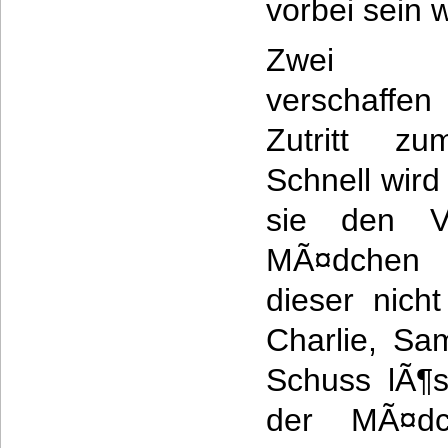
vorbei sein w
Zwei M
verschaff
Zutritt z
Schnell wird 
sie den V
MÃ¤dchen t
dieser nich
Charlie, Sa
Schuss lÃ¶s
der MÃ¤dch