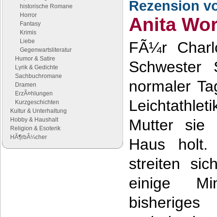
Rezension v
historische Romane
Horror
Anita Wo
Fantasy
Krimis
Liebe
FÃ¼r Charl
Gegenwartsliteratur
Humor & Satire
Schwester 
Lyrik & Gedichte
Sachbuchromane
normaler Ta
Dramen
ErzÃ¤hlungen
Leichtathlet
Kurzgeschichten
Kultur & Unterhaltung
Hobby & Haushalt
Mutter sie
Religion & Esoterik
HÃ¶rbÃ¼cher
Haus holt.
streiten si
Google Anzeigen
Anzeigen
einige Mi
bisherige