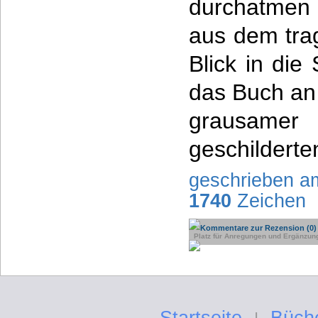
durchatmen 
aus dem tra
Blick in die
das Buch an
grausamer 
geschilderte
geschrieben a
1740
Zeichen
Kommentare zur Rezension (0)
Platz für Anregungen und Ergänzun