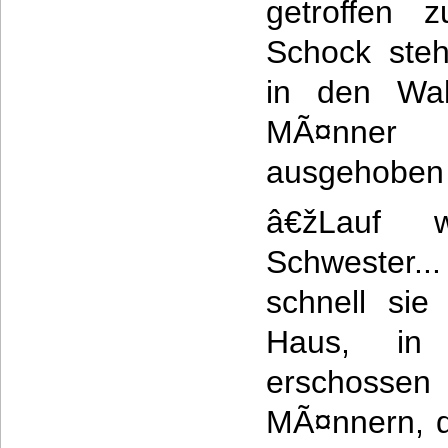
getroffen 
Schock ste
in den Wal
MÃ¤nner 
ausgehoben
â€žLauf 
Schwester...
schnell si
Haus, in
erschossen
MÃ¤nnern, d