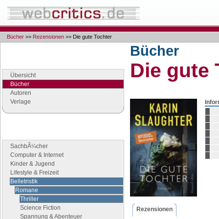
Bücher
>>
Rezensionen
>> Die gute Tochter
Bücher
Navigation
Die gute 
Seiten der Rubrik "Bücher"
Übersicht
Bücher
Autoren
Verlage
Info
Buchgenres
Stöbern Sie nach Büchern
SachbÃ¼cher
Computer & Internet
Kinder & Jugend
Lifestyle & Freizeit
Belletristik
Romane
Thriller
Science Fiction
Rezensionen
Spannung & Abenteuer