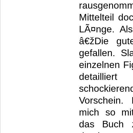
rausgenomm
Mittelteil d
LÃ¤nge. Al
â€žDie gut
gefallen. Sl
einzelnen Fi
detailli
schockiere
Vorschein. 
mich so mi
das Buch z