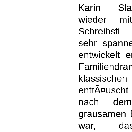
Karin Sla
wieder mi
Schreibstil
sehr spann
entwickelt 
Familiendr
klassischen 
enttÃ¤usch
nach dem
grausamen B
war, d