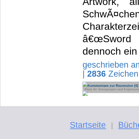
Artwork, al
SchwÃ¤
Charakter
â€œSword 
dennoch ein
geschrieben a
|
2836
Zeichen
Kommentare zur Rezension (0)
Platz für Anregungen und Ergänzun
Startseite
Büch
|