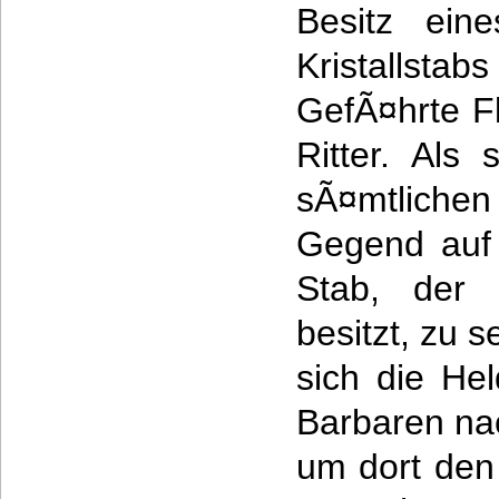
Besitz ein
Kristallsta
GefÃ¤hrte F
Ritter. Als 
sÃ¤mtliche
Gegend auf
Stab, der 
besitzt, zu 
sich die Hel
Barbaren na
um dort den