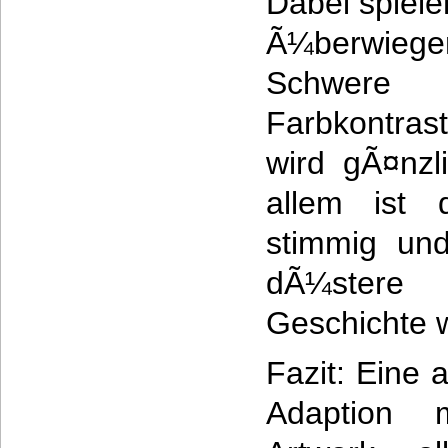
Dabei spiele
Ã¼berwie
Schwere
Farbkontrast
wird gÃ¤nzli
allem ist 
stimmig und
dÃ¼stere
Geschichte w
Fazit: Eine 
Adaption m