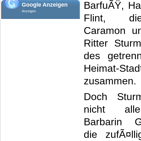
BarfuÃŸ, Ha
Google Anzeigen
Anzeigen
Flint, di
Caramon un
Ritter Stur
des getrenn
Heimat-St
zusammen.
Doch Stur
nicht all
Barbarin G
die zufÃ¤ll