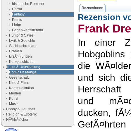
historische Romane
Rezensionen
Horror
Fantasy
Rezension v
Krimis
Frank Dr
Liebe
Gegenwartsliteratur
Humor & Satire
In einer Z
Lyrik & Gedichte
Sachbuchromane
Hobgoblins
Dramen
ErzÃ¤hlungen
Kurzgeschichten
die WÃ¤lder
Kultur & Unterhaltung
Comics & Manga
und sich di
Gesellschaft
Kino & Filme
Herrschaft 
Kommunikation
Medien
und mÃ¤ch
Kunst
Musik
Hobby & Haushalt
ducken, fÃ¼
Religion & Esoterik
HÃ¶rbÃ¼cher
GefÃ¤hrten