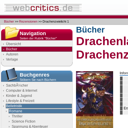
Bücher
>>
Rezensionen
>> Drachenzwielicht 1
Bücher
Navigation
Drachenl
Seiten der Rubrik "Bücher"
Übersicht
Bücher
Drachenz
Autoren
Verlage
Info
Buchgenres
Stöbern Sie nach Büchern
SachbÃ¼cher
Computer & Internet
Kinder & Jugend
Lifestyle & Freizeit
Belletristik
Er
Romane
Thriller
Science Fiction
Spannung & Abenteuer