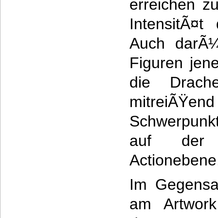
erreichen z
IntensitÃ¤t
Auch darÃ¼
Figuren jene
die Drach
mitreiÃŸend 
Schwerpunkt
auf der 
Actionebene
Im Gegensat
am Artwork