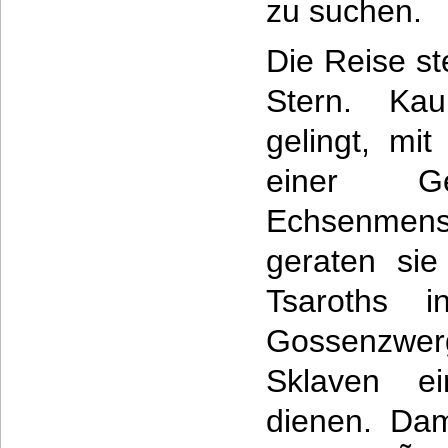
zu suchen.
Die Reise st
Stern. Ka
gelingt, mi
einer Ge
Echsenmens
geraten si
Tsaroths 
Gossenzwerg
Sklaven e
dienen. Dam