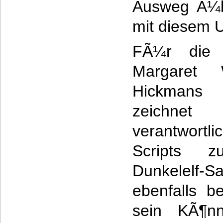
Ausweg Ã¼be
mit diesem 
FÃ¼r die 
Margaret
Hickmans
zeichne
verantwortl
Scripts z
Dunkelelf
ebenfalls b
sein KÃ¶nn