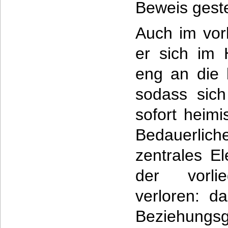
Beweis gestel
Auch im vor
er sich im 
eng an die b
sodass sic
sofort heim
Bedauerlich
zentrales E
der vorli
verloren: d
Beziehungsg