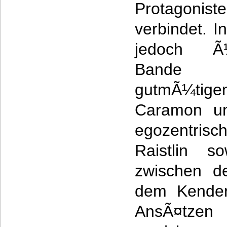
Protagon
verbindet. I
jedoch Ã
Bande 
gutmÃ¼tigen
Caramon un
egozentris
Raistlin s
zwischen d
dem Kender,
AnsÃ¤tze