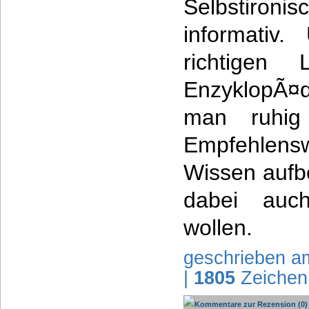
Selbstironis
informativ
richtigen 
EnzyklopÃ¤d
man ruhig 
Empfehlensw
Wissen aufb
dabei auc
wollen.
geschrieben a
|
1805
Zeichen
Kommentare zur Rezension (0)