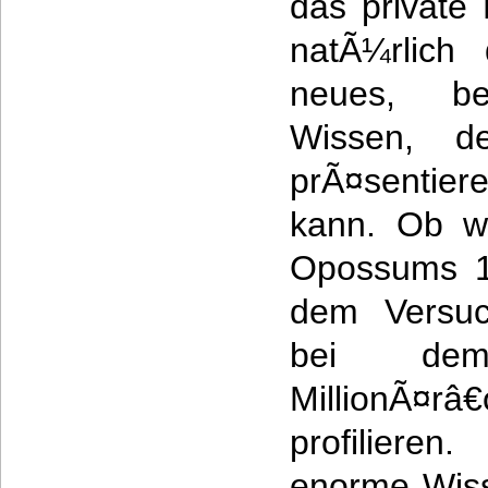
das private
natÃ¼rlich
neues, be
Wissen, de
prÃ¤sentier
kann. Ob wi
Opossums 1
dem Versuc
bei de
MillionÃ¤râ€
profiliere
enorme Wiss