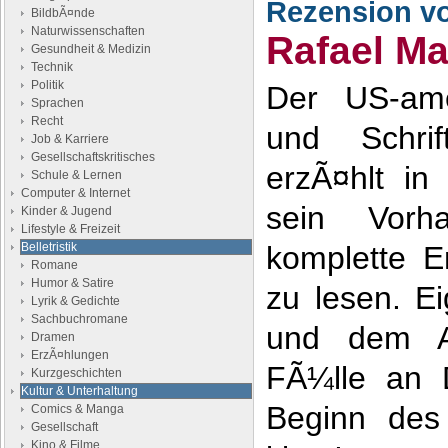
Rezension v
BildbÃ¤nde
Naturwissenschaften
Rafael Ma
Gesundheit & Medizin
Technik
Politik
Der US-amer
Sprachen
Recht
und Schrif
Job & Karriere
Gesellschaftskritisches
erzÃ¤hlt in
Schule & Lernen
Computer & Internet
sein Vorh
Kinder & Jugend
Lifestyle & Freizeit
Belletristik
komplette E
Romane
Humor & Satire
zu lesen. Ei
Lyrik & Gedichte
Sachbuchromane
und dem Au
Dramen
ErzÃ¤hlungen
FÃ¼lle an 
Kurzgeschichten
Kultur & Unterhaltung
Beginn des
Comics & Manga
Gesellschaft
Kino & Filme