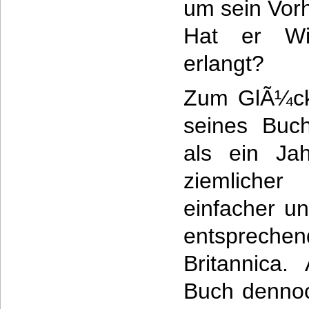
um sein Vor
Hat er Wi
erlangt?
Zum GlÃ¼ck
seines Buch
als ein Jah
ziemliche
einfacher u
entsprec
Britannica.
Buch dennoc