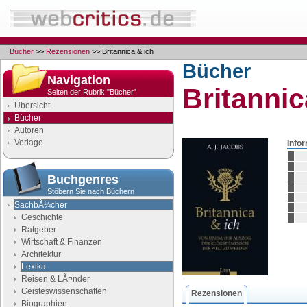
Bücher
>>
Rezensionen
>> Britannica & ich
Bücher
Navigation
Britannic
Seiten der Rubrik "Bücher"
Übersicht
Bücher
Autoren
Verlage
Info
Buchgenres
Stöbern Sie nach Büchern
SachbÃ¼cher
Geschichte
Ratgeber
Wirtschaft & Finanzen
Architektur
Lexika
Reisen & LÃ¤nder
Geisteswissenschaften
Rezensionen
Biographien