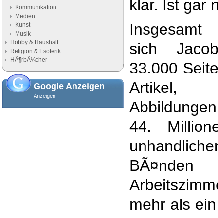
klar. Ist gar 
Kommunikation
Medien
Insgesamt 
Kunst
Musik
Hobby & Haushalt
sich Jaco
Religion & Esoterik
HÃ¶rbÃ¼cher
33.000 Seit
Artikel,
Google Anzeigen
Anzeigen
Abbildunge
44. Millio
unhandliche
BÃ¤nden
Arbeitszi
mehr als ein