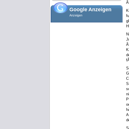
Ã
Google Anzeigen
K
Anzeigen
f
g
H
N
J
Ã
K
d
f
S
G
C
S
s
n
P
o
h
A
d
S