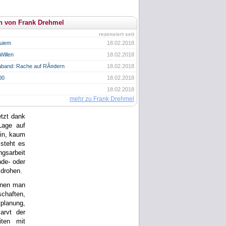
n von Frank Drehmel
rezensiert seit
quiem
18.02.2018
Willen
18.02.2018
aband: Rache auf RÃ¤dern
18.02.2018
00
18.02.2018
18.02.2018
mehr zu Frank Drehmel
etzt dank
Lage auf
ein, kaum
steht es
gsarbeit
de- oder
 drohen.
denen man
chaften,
planung,
larvt der
ten mit