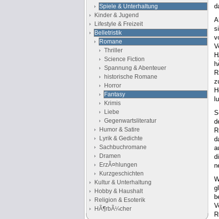
d
Spiele & Unterhaltung
Kinder & Jugend
A
Lifestyle & Freizeit
s
Belletristik
v
Romane
V
Thriller
H
Science Fiction
h
Spannung & Abenteuer
R
historische Romane
z
Horror
H
Fantasy
l
Krimis
Liebe
S
Gegenwartsliteratur
d
Humor & Satire
R
Lyrik & Gedichte
d
Sachbuchromane
a
Dramen
d
ErzÃ¤hlungen
n
Kurzgeschichten
W
Kultur & Unterhaltung
g
Hobby & Haushalt
b
Religion & Esoterik
V
HÃ¶rbÃ¼cher
R