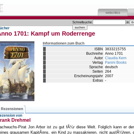
webcritics
Schnellsuche
in
ücher
Anno 1701:
Kampf um Roderrenge
Informationen zum Buch
ISBN
3833215755
Buchreihe
Anno 1701
Autor
Claudia Kern
Verlag
Panini Books
Sprache
deutsch
Seiten
264
Erscheinungsjahr
2007
Extras
-
Rezensionen
ezension von
rank Drehmel
achwuchs-Pirat Jon Arbor ist zu gut fÃ¼r diese Welt. Folglich kann er de
eines grausamen KapitÃ¤ns, ein Kind zu massakrieren, nicht ausfÃ¼hren, d