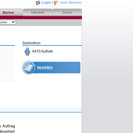
Login
|
neuer Benutzer
Bücher
Interaktiv
Szene
Statistiken
8470 Aufrufe
bestellen
merken
rezensieren
n Auftrag
esertiert