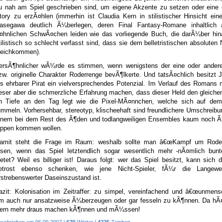
u nah am Spiel geschrieben sind, um eigene Akzente zu setzen oder eine o
tory zu erzÃ¤hlen (immerhin ist Claudia Kern in stilistischer Hinsicht ein
asegawa deutlich Ã¼berlegen, deren Final Fantasy-Romane inhaltlich 
¤hnlichen SchwÃ¤chen leiden wie das vorliegende Buch, die darÃ¼ber hin
tilistisch so schlecht verfasst sind, dass sie dem belletristischen absoluten 
leichkommen).
ersÃ¶hnlicher wÃ¼rde es stimmen, wenn wenigstens der eine oder andere
zw. originelle Charakter Roderrenge bevÃ¶lkerte. Und tatsÃ¤chlich besitzt 
ls ehrbarer Pirat ein vielversprechendes Potenzial. Im Verlauf des Romans
eser aber die schmerzliche Erfahrung machen, dass dieser Held den gleich
n Tiefe an den Tag legt wie die Pixel-MÃ¤nnchen, welche sich auf dem
ummeln. Vorhersehbar, stereotyp, klischeehaft sind freundlichere Umschreibu
inem bei dem Rest des Ã¶den und todlangweiligen Ensembles kaum noch Ã
ippen kommen wollen.
amit steht die Frage im Raum: weshalb sollte man â€œKampf um Roder
esen, wenn das Spiel letztendlich sogar wesentlich mehr -nÃ¤mlich bunte
ietet? Weil es billiger ist! Daraus folgt: wer das Spiel besitzt, kann sich
etrost ebenso schenken, wie jene Nicht-Spieler, fÃ¼r die Langewe
rstrebenswerter Daseinszustand ist.
azit: Kolonisation im Zeitraffer: zu simpel, vereinfachend und â€œunmensc
m auch nur ansatzweise Ã¼berzeugen oder gar fesseln zu kÃ¶nnen. Da hÃ¤
ern mehr draus machen kÃ¶nnen und mÃ¼ssen!