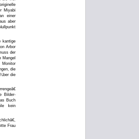
riginelle
er Miyabi
an einer
aus aber
Nullpunkt
 kantige
Jon Arbor
 muss der
en Mangel
 Monitor
ngen, die
¼ber die
rengeâ€
 Bilder-
 das Buch
ile kein
hlichâ€,
tte Frau