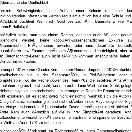
¼berraschender Deutlichkeit.
onkrete Schwierigkeiten beim Aufbau einer Kolonie mit einer kom
unktionierenden Infrastruktur werden reduziert auf: ich baue eine Schule und 
lÃ¼cklich! Juchhei! Wenn ich Gold besitze, fÃ¤llt Baumaterial wie M
immel! Halleluja!
atÃ¼rlich sollte man von einem Roman, der sich auch â€“ oder gerad
ugendliche wendet, keine (populÃ¤r)wissenschaftlichen Exkurse z
¶konomischen PhÃ¤nomenen erwarten oder eine detaillierte Darstel
ausalitÃ¤ten bzw. ZusammenhÃ¤ngen Ã¶konomischer Umtriebigkeit, aber ma
en Durchschnitts-Leser auch nicht fÃ¼r vollkommen anspruchslos halten 
Ã¼r dumm verkaufen.
o simpel â€“ wie von Claudia Kern in ihrem Roman dargestellt â€“ â€œfunktio
esellschaften nur in der SesamstraÃŸe, in Pixi-BÃ¼chern oder 
omputerspiel, wo die Rechenpower des Heim-PCs die â€œRealitÃ¤tsnÃ¤heâ
imulation begrenzt, erst recht, wenn in erster Linie Wert auf die Grafik gelegt
olcherlei physikalisch-technische Limitierungen im Reich der Phantasie grund
icht existieren, ist es schlichtweg nicht einsichtig, weshalb sich die Autori
C-Light-Ansatz zufrieden gibt und nicht stÃ¤rker in die Psychologie der Fig
der einige fundamentale Ã¶konomische ZusammenhÃ¤nge explizit ableitet. A
Ã¤tte Kern auch gÃ¤nzlich auf die in ihrer SimplizitÃ¤t geradezu lÃ¤ch
ufbauelemente verzichten kÃ¶nnen, um einfach nur eine spannende Geschich
er Welt von Anno 1701 zu schreiben.
o aber gehÃ¶rt â€œKampf um Roderrengeâ€ zu jenen Gamenovelisationen, 