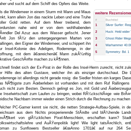
aher und sucht auf dem Schiff des Opfers das Weite.
ls die Windemeer in einem Sturm mit Mann und Maus
weitere Rezensione
inkt, kann allein Jon das nackte Leben und eine Truhe
#
Buchtitel
oller Gold retten. Auf dem Meer treibend, dem
1
Silver Surfer: Re
erdursten nahe wird er von dem wohlhabenden
2
Huck: Held wider 
Ã¤ndler Del Azuz aus dem Wasser gefischt. Jener
Ã¤lt Jon fÃ¼r den untergegangenen Marten von
3
Ghost Rider Meg
allingen, den Eigner der Windemeer, und schippert ihn
4
Warhammer 40.0
ur Insel-Kolonie des Adeligen, Roderrenge, in der
5
Symmetry: Bd. 1
offnung, mit dem â€œreichenâ€ Mann zukÃ¼nftig
ukrative GeschÃ¤fte machen zu kÃ¶nnen.
chnell findet sich der Ex-Pirat in der Rolle des Insel-Herrn zurecht, nicht zul
er Hilfe des alten Gustave, welcher ihn als einziger durchschaut. Die 
oderrenge ist allerdings nicht gerade rosig: die Siedler fristen ein karges Das
as NÃ¶tigste zum Ãœberleben ist vorhanden und mit dem Ruf Rallingens 
uch nicht zum Besten. Dennoch gelingt es Jon, mit Gold und Ãœberzeugun
ie Inselwirtschaft zum Laufen zu bringen, wobei RÃ¼ckschlÃ¤ge -wie BrÃ¤n
eidische Nachbarn immer wieder einen Strich durch die Rechnung zu machen
elcher PC-Gamer kennt sie nicht, die netten Strategie-Aufbau-Spiele, in 
leichsam aus dem Nichts prosperierende StÃ¤dte und blÃ¼hende Lands
evÃ¶lkert von glÃ¼cklichen Pixel-Menschlein, erschaffen kann? Stadt
olkswirtschaftslehre und AuÃŸenpolitik light! Wie light tatsÃ¤chlich, ent
oman zu Sunflowers Bestseller â€œAnno 1701â€ auf nur 264 Sei