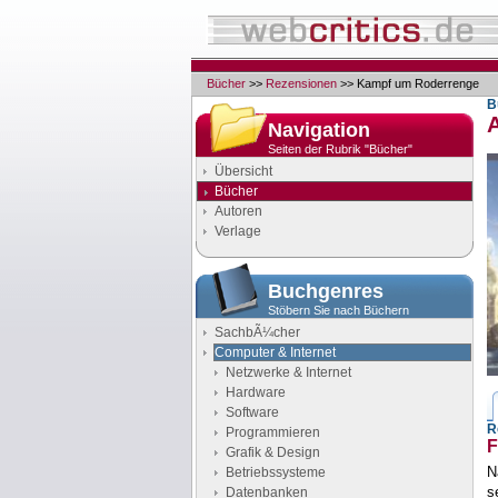
Bücher
>>
Rezensionen
>> Kampf um Roderrenge
B
Navigation
Seiten der Rubrik "Bücher"
Übersicht
Bücher
Autoren
Verlage
Buchgenres
Stöbern Sie nach Büchern
SachbÃ¼cher
Computer & Internet
Netzwerke & Internet
Hardware
Software
R
Programmieren
F
Grafik & Design
N
Betriebssysteme
s
Datenbanken