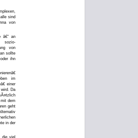
plexen,
alle sind
anna von
e â€“ an
u sozio-
lung von
n sollte
oder ihn
nierenâ€
eben im
€ einer
 wird. Da
sÃ¤tzlich
n mit dem
uren geht
lternativ
erlichen
te in der
die viel