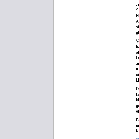
z
S
H
Ã
s
g
V
b
a
L
a
t
e
L
D
l
b
g
e
F
u
K