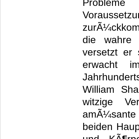
Probleme 
Voraussetz
zurÃ¼ckkom
die wahre 
versetzt er
erwacht 
Jahrhunde
William Sha
witzige Ver
amÃ¼sante 
beiden Haup