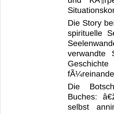
und KÃ¶rp
Situationsko
Die Story be
spirituelle
Seelenwand
verwandte 
Geschich
fÃ¼reinande
Die Bots
Buches: â€
selbst ann