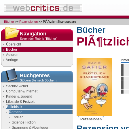
Bücher
>>
Rezensionen
>> PlÃ¶tzlich Shakespeare
Bücher
Navigation
PlÃ¶tzli
Seiten der Rubrik "Bücher"
Übersicht
Bücher
Autoren
Verlage
Info
Buchgenres
Stöbern Sie nach Büchern
SachbÃ¼cher
Computer & Internet
Kinder & Jugend
Lifestyle & Freizeit
Belletristik
Romane
Thriller
Rezensionen
Science Fiction
Rezension v
Spannung & Abenteuer