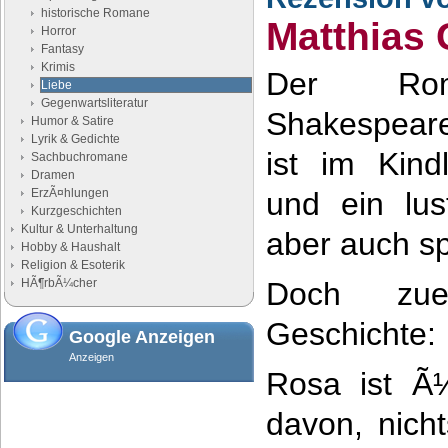
historische Romane
Matthias
Horror
Fantasy
Krimis
Der Roma
Liebe
Gegenwartsliteratur
Shakespeare
Humor & Satire
Lyrik & Gedichte
ist im Kind
Sachbuchromane
Dramen
ErzÃ¤hlungen
und ein lus
Kurzgeschichten
Kultur & Unterhaltung
aber auch s
Hobby & Haushalt
Religion & Esoterik
HÃ¶rbÃ¼cher
Doch zue
Geschichte:
Google Anzeigen
Anzeigen
Rosa ist Ã
davon, nich