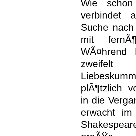
Wie schon
verbindet 
Suche nach
mit fernÃ¶s
WÃ¤hrend R
zweifel
Liebeskumm
plÃ¶tzlich 
in die Verga
erwacht im
Shakespeare