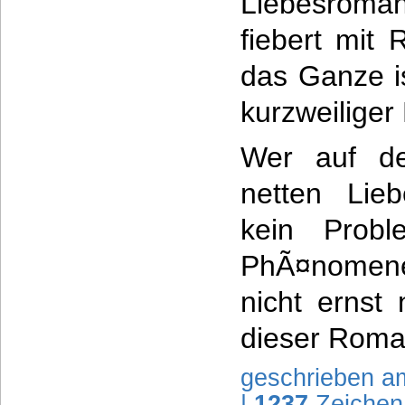
Liebesroman
fiebert mit 
das Ganze i
kurzweiliger
Wer auf de
netten Lieb
kein Probl
PhÃ¤nomene
nicht ernst
dieser Roma
geschrieben a
|
1237
Zeichen