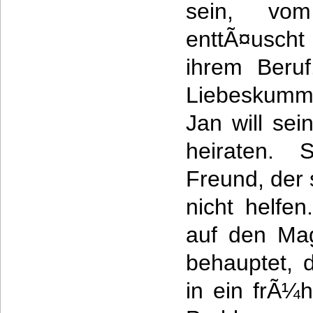
sein, vo
enttÃ¤uscht
ihrem Beru
Liebeskumm
Jan will sei
heiraten. 
Freund, der 
nicht helfe
auf den Mag
behauptet,
in ein frÃ¼