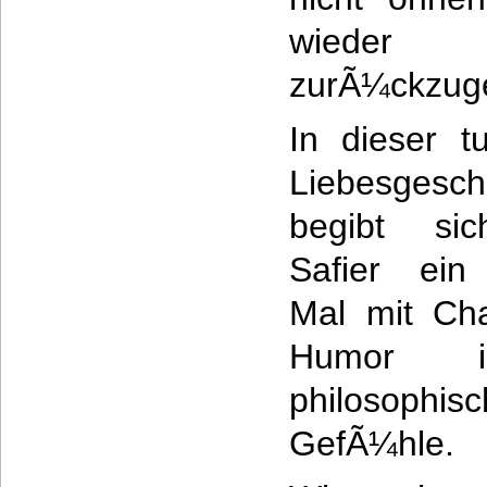
wiede
zurÃ¼ckzug
In dieser t
Liebesgesch
begibt si
Safier ein
Mal mit Ch
Humor 
philosophi
GefÃ¼hle.