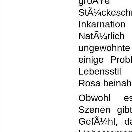
groÃŸe
StÃ¼ckesch
Inkarnatio
NatÃ¼rlich
ungewohnt
einige Prob
Lebensstil
Rosa beinah
Obwohl es
Szenen gib
GefÃ¼hl, da